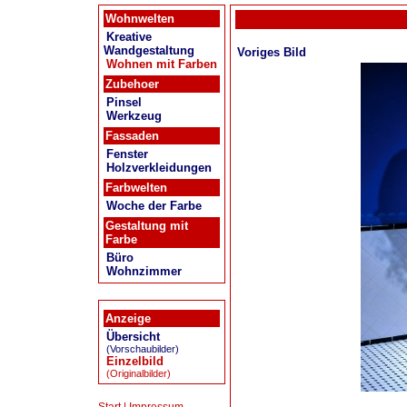
Wohnwelten
Kreative
Wandgestaltung
Voriges Bild
Wohnen mit Farben
Zubehoer
Pinsel
Werkzeug
Fassaden
Fenster
Holzverkleidungen
Farbwelten
Woche der Farbe
Gestaltung mit
Farbe
Büro
Wohnzimmer
Anzeige
Übersicht
(Vorschaubilder)
Einzelbild
(Originalbilder)